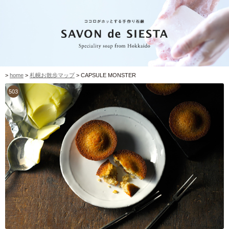
>
home
>
札幌お散歩マップ
> CAPSULE MONSTER
503